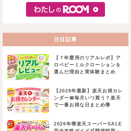
注目記事
【７年愛用のリアルレポ】ア
ロベビーミルクローションを
選んだ理由と実体験まとめ
【2026年最新】楽天お得カレ
ンダー📅毎月いつ買う？楽天
で一番お得な日まとめ🉐
2026年🉐楽天スーパーSALE
完全攻略ガイド🛒開催時期・