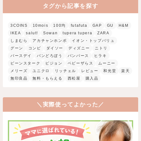
タグから記事を探す
3COINS
10mois
100均
futafuta
GAP
GU
H&M
IKEA
salut!
Sowan
tupera tupera
ZARA
しまむら
アカチャンホンポ
イオン・トップバリュ
グーン
コンビ
ダイソー
ディズニー
ニトリ
バースデイ
パンどろぼう
パンパース
ヒラキ
ビーンスターク
ピジョン
ベビーザらス
ムーニー
メリーズ
ユニクロ
リッチェル
レビュー
和光堂
楽天
無印良品
無料・もらえる
西松屋
購入品
＼実際使ってよかった／