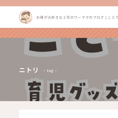
お得が大好きな２児のワーママのブログ | こと
ニトリ
– tag –