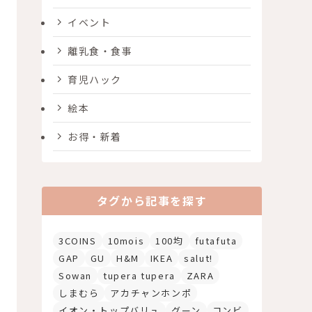
イベント
離乳食・食事
育児ハック
絵本
お得・新着
タグから記事を探す
3COINS
10mois
100均
futafuta
GAP
GU
H&M
IKEA
salut!
Sowan
tupera tupera
ZARA
しまむら
アカチャンホンポ
イオン・トップバリュ
グーン
コンビ