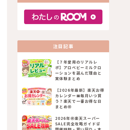
注目記事
【７年愛用のリアルレ
ポ】アロベビーミルクロ
ーションを選んだ理由と
実体験まとめ
【2026年最新】楽天お得
カレンダー📅毎月いつ買
う？楽天で一番お得な日
まとめ🉐
2026年🉐楽天スーパー
SALE完全攻略ガイド🛒
開催時期・買い回り・本