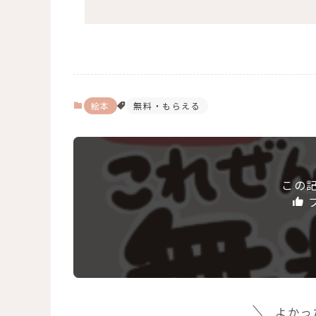
絵本
無料・もらえる
この
よかっ