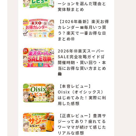
ーションを選んだ理由と
実体験まとめ
【2026年最新】楽天お得
カレンダー📅毎月いつ買
う？楽天で一番お得な日
まとめ🉐
2026年🉐楽天スーパー
SALE完全攻略ガイド🛒
開催時期・買い回り・本
当にお得な買い方まとめ
🛍️
【本音レビュー】
Oisix（オイシックス）
はじめてみた！実際に利
用した感想
【正直レビュー】豊潤サ
ジーってあり？疲れてる
ワーママが続けて感じた
リアルな感想