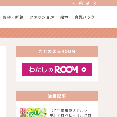
お得・新着
ファッション
絵本
育児ハック
ことの楽天ROOM
注目記事
【７年愛用のリアルレ
ポ】アロベビーミルクロ