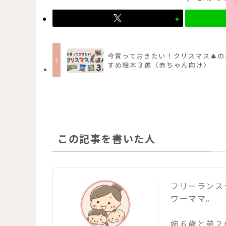
今買っておきたい！クリスマス🎄の
すめ絵本３選〈赤ちゃん向け〉
この記事を書いた人
フリーランス
ワーママ。
姉６歳と弟２