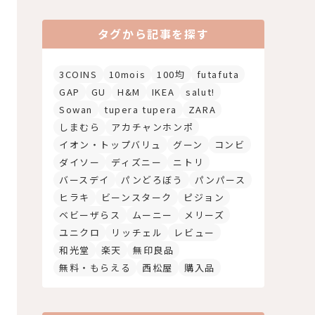
タグから記事を探す
3COINS
10mois
100均
futafuta
GAP
GU
H&M
IKEA
salut!
Sowan
tupera tupera
ZARA
しまむら
アカチャンホンポ
イオン・トップバリュ
グーン
コンビ
ダイソー
ディズニー
ニトリ
バースデイ
パンどろぼう
パンパース
ヒラキ
ビーンスターク
ピジョン
ベビーザらス
ムーニー
メリーズ
ユニクロ
リッチェル
レビュー
和光堂
楽天
無印良品
無料・もらえる
西松屋
購入品