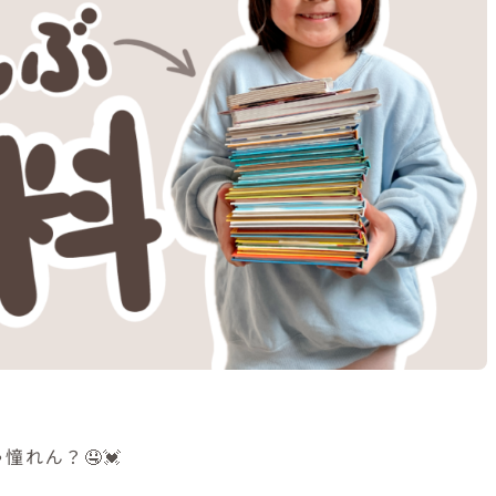
れん？🤤💓