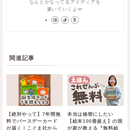
なんとかなってるアイディアを
書いていくよ✏️
関連記事
【絶対やって】7年間無
本当は秘密にしたい
料でバースデーカード
【絵本100冊超え】の我
が届く！こぐま社から
が家が教える『無料絵