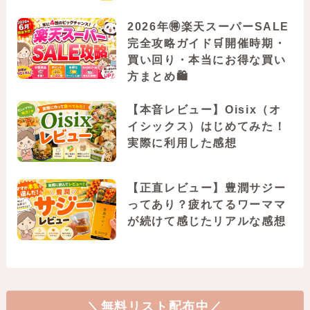
2026年🉐楽天スーパーSALE
完全攻略ガイド🛒開催時期・
買い回り・本当にお得な買い
方まとめ🛍️
【本音レビュー】Oisix（オ
イシックス）はじめてみた！
実際に利用した感想
【正直レビュー】豊潤サジー
ってあり？疲れてるワーママ
が続けて感じたリアルな感想
＼無料リスト配布中／