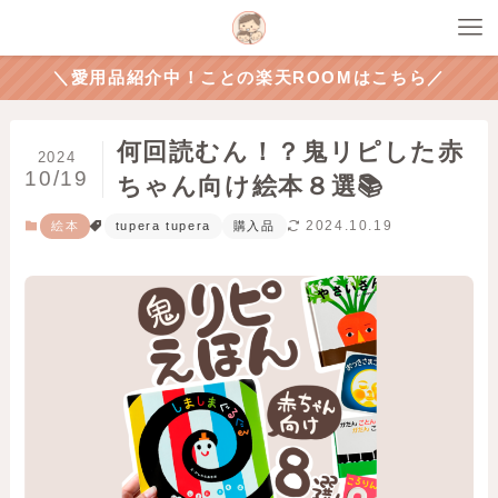
＼愛用品紹介中！ことの楽天ROOMはこちら／
何回読むん！？鬼リピした赤
2024
10/19
ちゃん向け絵本８選📚
2024.10.19
絵本
tupera tupera
購入品