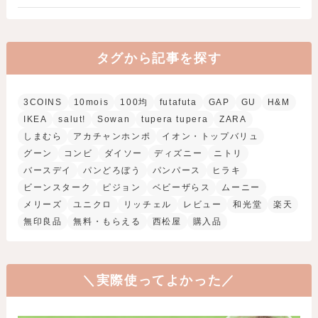
タグから記事を探す
3COINS
10mois
100均
futafuta
GAP
GU
H&M
IKEA
salut!
Sowan
tupera tupera
ZARA
しまむら
アカチャンホンポ
イオン・トップバリュ
グーン
コンビ
ダイソー
ディズニー
ニトリ
バースデイ
パンどろぼう
パンパース
ヒラキ
ビーンスターク
ピジョン
ベビーザらス
ムーニー
メリーズ
ユニクロ
リッチェル
レビュー
和光堂
楽天
無印良品
無料・もらえる
西松屋
購入品
＼実際使ってよかった／