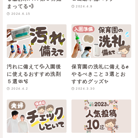
まってる💨
2024.4.9
2024.6.15
汚れに備えて💦入園後
保育園の洗礼に備える✊
に使えるおすすめ洗剤
やるべきこと３選とお
５選🧼🫧
すすめグッズ✨
2024.4.2
2024.3.30