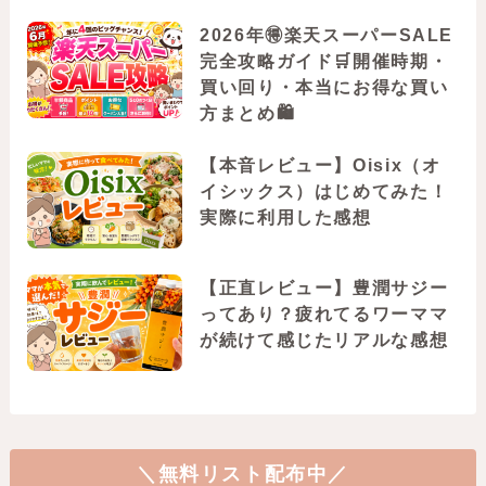
2026年🉐楽天スーパーSALE
完全攻略ガイド🛒開催時期・
買い回り・本当にお得な買い
方まとめ🛍️
【本音レビュー】Oisix（オ
イシックス）はじめてみた！
実際に利用した感想
【正直レビュー】豊潤サジー
ってあり？疲れてるワーママ
が続けて感じたリアルな感想
＼無料リスト配布中／