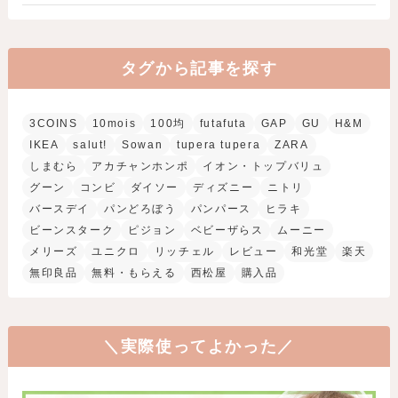
タグから記事を探す
3COINS
10mois
100均
futafuta
GAP
GU
H&M
IKEA
salut!
Sowan
tupera tupera
ZARA
しまむら
アカチャンホンポ
イオン・トップバリュ
グーン
コンビ
ダイソー
ディズニー
ニトリ
バースデイ
パンどろぼう
パンパース
ヒラキ
ビーンスターク
ピジョン
ベビーザらス
ムーニー
メリーズ
ユニクロ
リッチェル
レビュー
和光堂
楽天
無印良品
無料・もらえる
西松屋
購入品
＼実際使ってよかった／