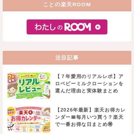
ことの楽天ROOM
注目記事
【７年愛用のリアルレポ】ア
ロベビーミルクローションを
選んだ理由と実体験まとめ
【2026年最新】楽天お得カレ
ンダー📅毎月いつ買う？楽天
で一番お得な日まとめ🉐