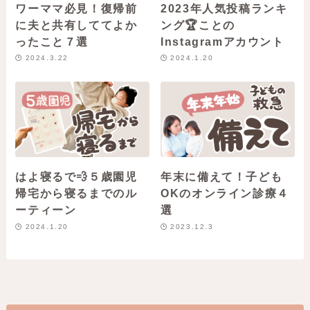
ワーママ必見！復帰前
2023年人気投稿ランキ
に夫と共有しててよか
ング🏆ことの
ったこと７選
Instagramアカウント
2024.3.22
2024.1.20
はよ寝るで💨５歳園児
年末に備えて！子ども
帰宅から寝るまでのル
OKのオンライン診療４
ーティーン
選
2024.1.20
2023.12.3