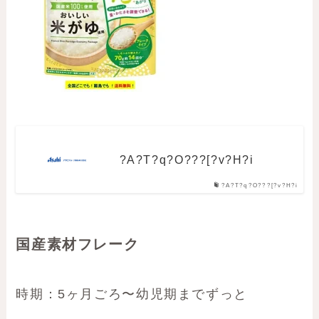
?A?T?q?O???[?v?H?i
?A?T?q?O???[?v?H?i
国産素材フレーク
時期：5ヶ月ごろ〜幼児期までずっと