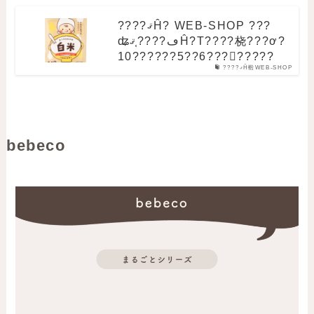
????ޤĤ? WEB-SHOP ???
ʥڡ????֤ޤĤ?Τ????桡???ơ?
10??????5??6????????
????ޤĤ䡡WEB-SHOP
bebeco