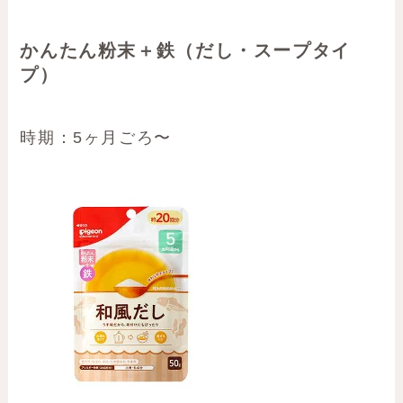
かんたん粉末＋鉄（だし・スープタイ
プ）
時期：5ヶ月ごろ〜