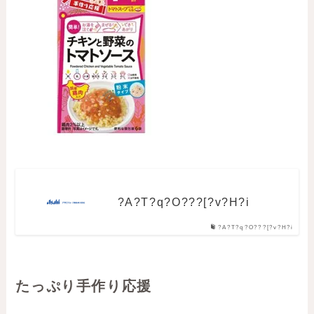
?A?T?q?O???[?v?H?i
?A?T?q?O???[?v?H?i
たっぷり手作り応援