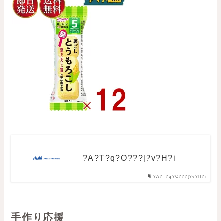
?A?T?q?O???[?v?H?i
?A?T?q?O???[?v?H?i
手作り応援